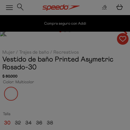
Compra seguro con Addi
Mujer
Trajes de baño
Recreativos
Vestido de baño Printed Asymetric
Rosado-30
$
80
.
000
Color
:
Multicolor
Talla
30
32
34
36
38