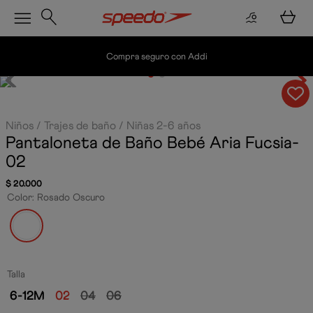
Compra seguro con Addi
Niños
Trajes de baño
Niñas 2-6 años
Pantaloneta de Baño Bebé Aria
Fucsia-
02
$
20
.
000
Color
:
Rosado Oscuro
Talla
6-12M
02
04
06