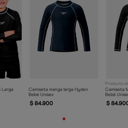
Producto de
 Larga
Camiseta manga larga Hyden
Camiseta 
Bebé Unisex
Bebé Unis
$
84
.
900
$
84
.
90