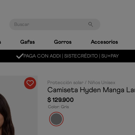
Buscar
s
Gafas
Gorros
Accesorios
MARCA LÍDER MUNDIAL EN NATACIÓN
Protección solar
Niños Unisex
Camiseta Hyden Manga La
$
129
.
900
Color
:
Gris