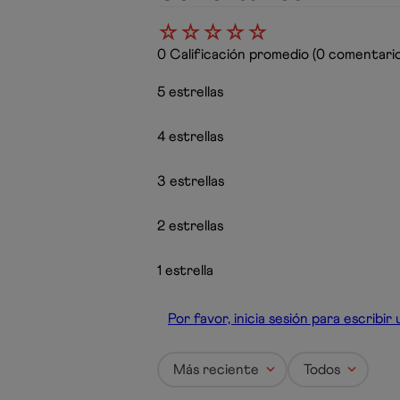
☆
☆
☆
☆
☆
0 Calificación promedio
(0 comentario
5 estrellas
4 estrellas
3 estrellas
2 estrellas
1 estrella
Por favor, inicia sesión para escribi
Más reciente
Todos