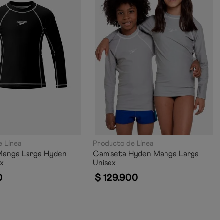
 Línea
Producto de Línea
Manga Larga Hyden
Camiseta Hyden Manga Larga
ex
Unisex
0
$
129
.
900