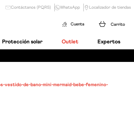
Contáctanos (PQRS)
WhatsApp
Localizador de tiendas
Cuenta
Protección solar
Outlet
Expertos
os-vestido-de-bano-mini-mermaid-bebe-femenino-