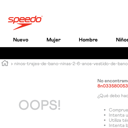
Nuevo
Mujer
Hombre
Niño
ninos-trajes-de-bano-ninas-2-6-anos-vestido-de-ba
No encontramo
8n033580053
¿Qué debo ha
OOPS!
Comprueb
Intenta u
Utiliza t
Intenta 