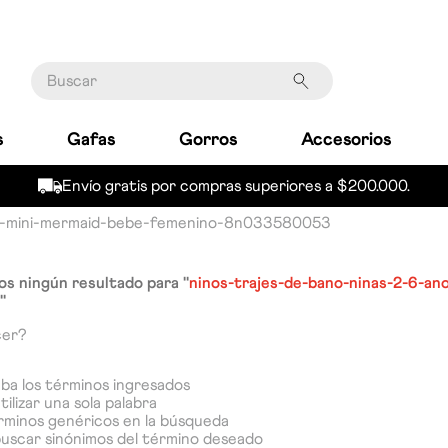
Buscar
s
Gafas
Gorros
Accesorios
Envío gratis por compras superiores a $200.000.
no-mini-mermaid-bebe-femenino-8n033580053
s ningún resultado para "
ninos-trajes-de-bano-ninas-2-6-an
"
cer?
a los términos ingresados
tilizar una sola palabra
érminos genéricos en la búsqueda
buscar sinónimos del término deseado