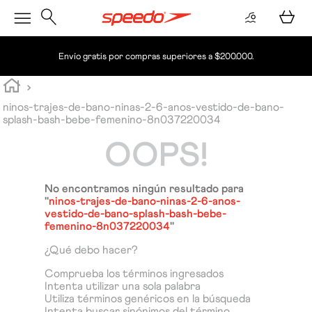
Envío gratis por compras superiores a $200.000.
ninos-trajes-de-bano-ninas-2-6-anos-vestido-de-bano-
splash-bash-bebe-femenino-8n037220034
OOPS!
No encontramos ningún resultado para
"
ninos-trajes-de-bano-ninas-2-6-anos-
vestido-de-bano-splash-bash-bebe-
femenino-8n037220034
"
¿Qué debo hacer?
Comprueba los términos ingresados
Intenta utilizar una sola palabra
Utiliza términos genéricos en la búsqueda
Intenta buscar sinónimos del término