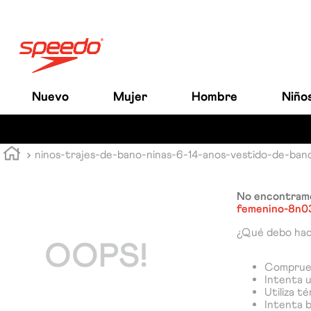
Nuevo
Mujer
Hombre
Niño
ninos-trajes-de-bano-ninas-6-14-anos-vestido-de-ba
No encontramo
femenino-8n
¿Qué debo ha
OOPS!
Comprueb
Intenta u
Utiliza t
Intenta 