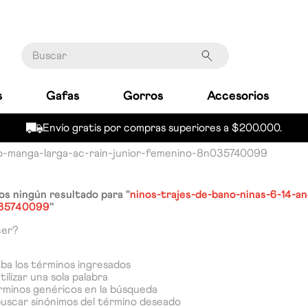
Buscar
s
Gafas
Gorros
Accesorios
Envío gratis por compras superiores a $200.000.
no-manga-larga-ac-rain-junior-femenino-8n035740099
s ningún resultado para "
ninos-trajes-de-bano-ninas-6-14-an
035740099
"
cer?
a los términos ingresados
tilizar una sola palabra
érminos genéricos en la búsqueda
buscar sinónimos del término deseado