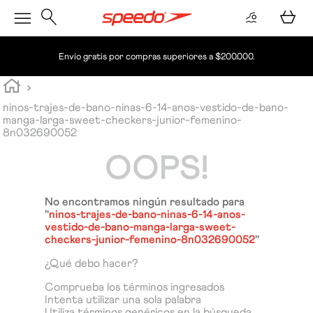
Envío gratis por compras superiores a $200.000.
ninos-trajes-de-bano-ninas-6-14-anos-vestido-de-bano-
manga-larga-sweet-checkers-junior-femenino-
8n032690052
OOPS!
No encontramos ningún resultado para
"
ninos-trajes-de-bano-ninas-6-14-anos-
vestido-de-bano-manga-larga-sweet-
checkers-junior-femenino-8n032690052
"
¿Qué debo hacer?
Comprueba los términos ingresados
Intenta utilizar una sola palabra
Utiliza términos genéricos en la búsqueda