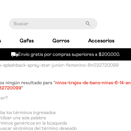
Buscar
s
Gafas
Gorros
Accesorios
Envío gratis por compras superiores a $200.000.
no-splashback-spray-star-junior-femenino-8n032720099
s ningún resultado para "
ninos-trajes-de-bano-ninas-6-14-a
032720099
"
cer?
a los términos ingresados
tilizar una sola palabra
érminos genéricos en la búsqueda
buscar sinónimos del término deseado