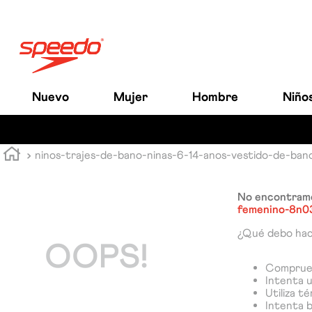
Nuevo
Mujer
Hombre
Niño
ninos-trajes-de-bano-ninas-6-14-anos-vestido-de-ba
No encontramo
femenino-8n
¿Qué debo ha
OOPS!
Comprueb
Intenta u
Utiliza t
Intenta 