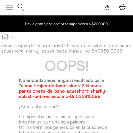
Envío gratis por compras superiores a $200.000.
ninos-trajes-de-bano-ninos-2-6-anos-pantaloneta-de-bano-
aquashort-sharky-splash-bebe-masculino-8n035910099
OOPS!
No encontramos ningún resultado para
"
ninos-trajes-de-bano-ninos-2-6-anos-
pantaloneta-de-bano-aquashort-sharky-
splash-bebe-masculino-8n035910099
"
¿Qué debo hacer?
Comprueba los términos ingresados
Intenta utilizar una sola palabra
Utiliza términos genéricos en la búsqueda
Intenta buscar sinónimos del término