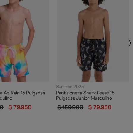
Summer 2025
a Ac Rain 15 Pulgadas
Pantaloneta Shark Feast 15
culino
Pulgadas Junior Masculino
0
$
79
.
950
$
159
.
900
$
79
.
950