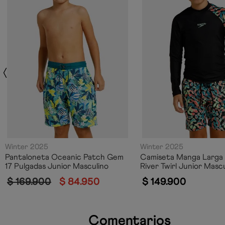
Winter 2025
Winter 2025
Pantaloneta Oceanic Patch Gem
Camiseta Manga Larga
17 Pulgadas Junior Masculino
River Twirl Junior Masc
$
169
.
900
$
84
.
950
$
149
.
900
Comentarios