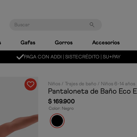
Buscar
s
Gafas
Gorros
Accesorios
PAGA CON ADDI | SISTECRÉDITO | SU+PAY
Niños
Trajes de baño
Niños 6-14 años
Pantaloneta de Baño Eco 
$
169
.
900
Color
:
Negro