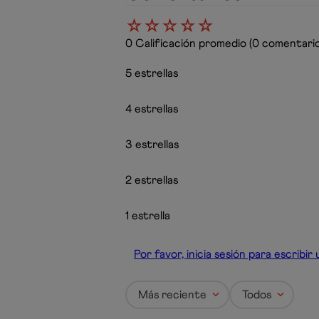
☆
☆
☆
☆
☆
0 Calificación promedio
(0 comentario
5 estrellas
4 estrellas
3 estrellas
2 estrellas
1 estrella
Por favor, inicia sesión para escribi
Más reciente
Todos