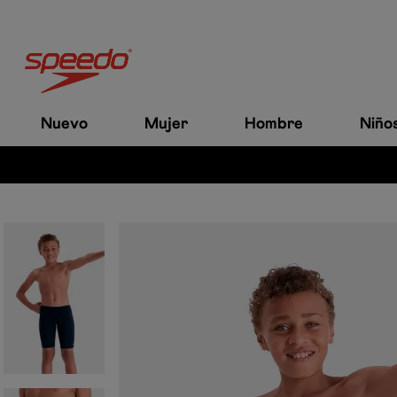
Nuevo
Mujer
Hombre
Niño
es a $200.000.