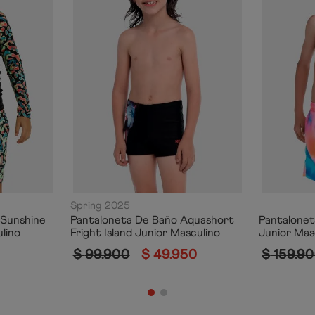
Spring 2025
 Sunshine
Pantaloneta De Baño Aquashort
Pantalonet
ulino
Fright Island Junior Masculino
Junior Mas
$
99
.
900
$
49
.
950
$
159
.
90