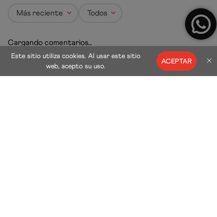
Más reciente
Todos
Cargando comentarios…
Este sitio utiliza cookies. Al usar este sitio
ACEPTAR
web, acepto su uso.
Entérate de todas las novedades
SUSCRIBIRME
Acepto
términos y condiciones
y
política de
tratamiento de datos personales
.
Síguenos en nuestras redes