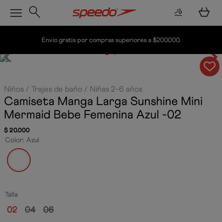
Envío gratis por compras superiores a $200.000.
Niños
Trajes de baño
Niñas 2-6 años
Camiseta Manga Larga Sunshine Mini
Mermaid Bebe Femenina
Azul -02
$
20
.
000
Color
:
Azul
Talla
02
04
06