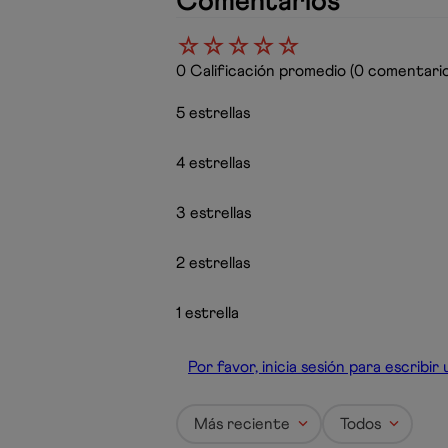
Comentarios
☆
☆
☆
☆
☆
0 Calificación promedio
(0 comentario
5 estrellas
4 estrellas
3 estrellas
2 estrellas
1 estrella
Por favor, inicia sesión para escribi
Más reciente
Todos