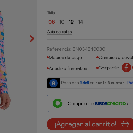
Talla
08
10
12
14
Guía de tallas
Referencia
:
8N034840030
Medios de pago
Cambios y devo
Compartir:
Compra con
e
¡Agregar al carrito!