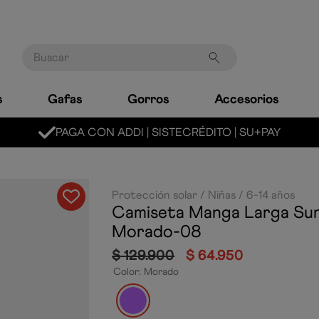
Buscar
s
Gafas
Gorros
Accesorios
MARCA LÍDER MUNDIAL EN NATACIÓN
Protección solar
Niñas
6-14 años
Camiseta Manga Larga Sun
Morado-08
$
129
.
900
$
64
.
950
Color
:
Morado