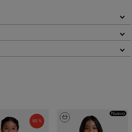
Nuevo
50 %