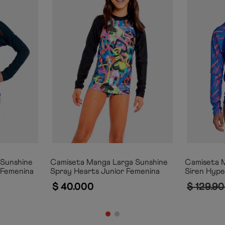
 Sunshine
Camiseta Manga Larga Sunshine
Camiseta 
 Femenina
Spray Hearts Junior Femenina
Siren Hyp
$
40
.
000
$
129
.
90