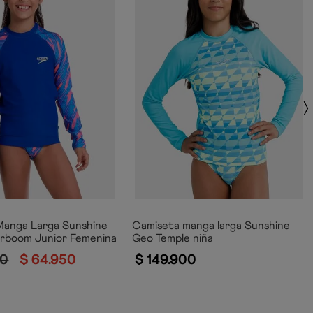
Manga Larga Sunshine
Camiseta manga larga Sunshine
erboom Junior Femenina
Geo Temple niña
0
$
64
.
950
$
149
.
900