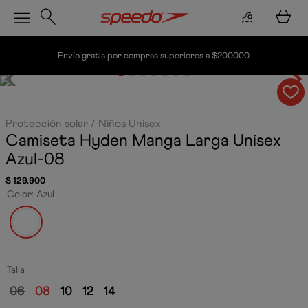
Envío gratis por compras superiores a $200.000.
Protección solar
Niños Unisex
Camiseta Hyden Manga Larga Unisex
Azul-08
$
129
.
900
Color
:
Azul
Talla
06
08
10
12
14