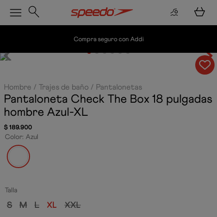
Envío gratis por compras superiores a $200.
Hombre
Trajes de baño
Pantalonetas
Pantaloneta Check The Box 18 pulgadas
hombre
Azul-XL
$
189
.
900
Color
:
Azul
Talla
S
M
L
XL
XXL