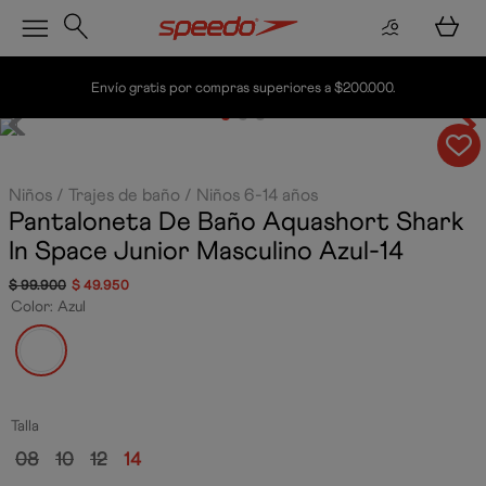
Envío gratis por compras superiores a $200.000.
Niños
Trajes de baño
Niños 6-14 años
Pantaloneta De Baño Aquashort Shark
In Space Junior Masculino
Azul-14
$
99
.
900
$
49
.
950
Color
:
Azul
Talla
08
10
12
14