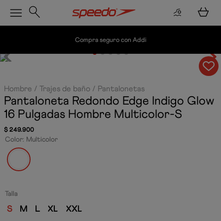
guro con Addi
Envío gratis por compras
Hombre
Trajes de baño
Pantalonetas
Pantaloneta Redondo Edge Indigo Glow
16 Pulgadas Hombre
Multicolor-S
$
249
.
900
Color
:
Multicolor
Talla
S
M
L
XL
XXL