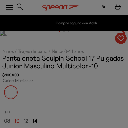
Compra seguro con Addi
Niños
Trajes de baño
Niños 6-14 años
Pantaloneta Sculpin School 17 Pulgadas
Junior Masculino
Multicolor-10
$
169
.
900
Color
:
Multicolor
Talla
08
10
12
14