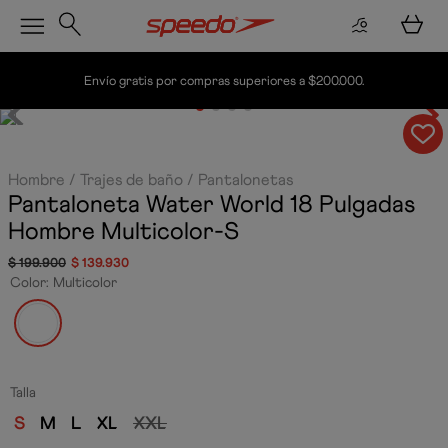
Envío gratis por compras superiores a $200.000.
Hombre
Trajes de baño
Pantalonetas
Pantaloneta Water World 18 Pulgadas
Hombre
Multicolor-S
$
199
.
900
$
139
.
930
Color
:
Multicolor
Talla
S
M
L
XL
XXL