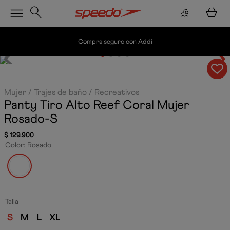
Compra seguro con Addi
Mujer
Trajes de baño
Recreativos
Panty Tiro Alto Reef Coral Mujer
Rosado-S
$
129
.
900
Color
:
Rosado
Talla
S
M
L
XL