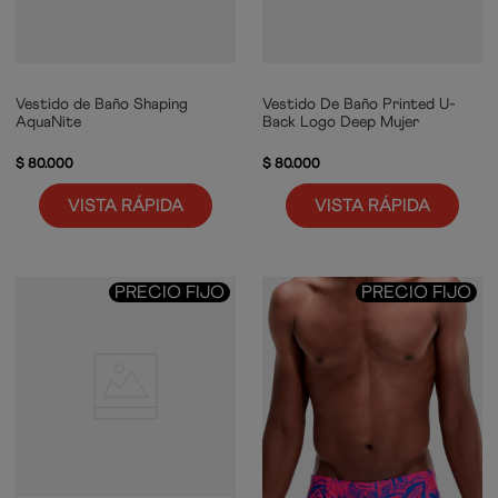
Vestido de Baño Shaping
Vestido De Baño Printed U-
AquaNite
Back Logo Deep Mujer
$
80
.
000
$
80
.
000
VISTA RÁPIDA
VISTA RÁPIDA
PRECIO FIJO
PRECIO FIJO