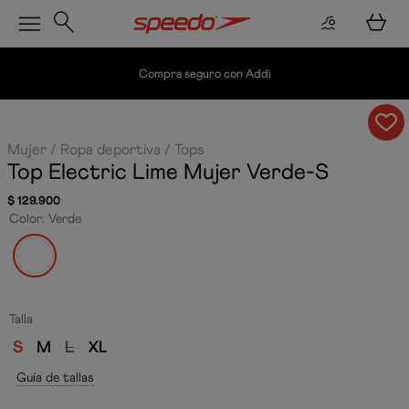
Compra seguro con Addi
Mujer
Ropa deportiva
Tops
Top Electric Lime Mujer
Verde-S
$
129
.
900
Color
:
Verde
Talla
S
M
L
XL
Guía de tallas