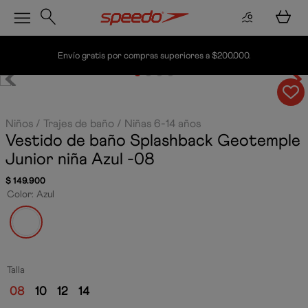
Envío gratis por compras superiores a $200.000.
Niños
Trajes de baño
Niñas 6-14 años
Vestido de baño Splashback Geotemple
Junior niña
Azul -08
$
149
.
900
Color
:
Azul
Talla
08
10
12
14