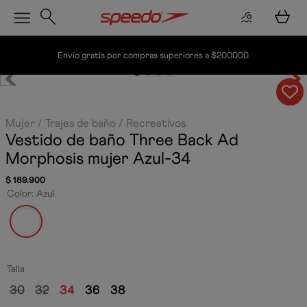
Envío gratis por compras superiores a $200.000.
Mujer
Trajes de baño
Recreativos
Vestido de baño Three Back Ad
Morphosis mujer
Azul-34
$
189
.
900
Color
:
Azul
Talla
30
32
34
36
38