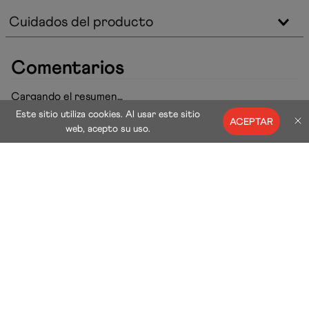
Cuidados del producto
Productos Similares
Este sitio utiliza cookies. Al usar este sitio
ACEPTAR
web, acepto su uso.
Producto de Línea
Vestido De Baño Manga Larga Legsuit Essential Mujer
$
379
.
900
VISTA RÁPIDA
Comentarios
Cargando el resumen…