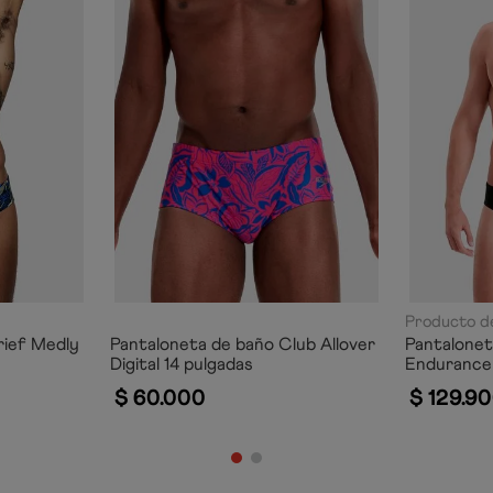
Producto de
rief Medly
Pantaloneta de baño Club Allover
Pantalonet
Digital 14 pulgadas
Endurance 
$
60
.
000
$
129
.
90