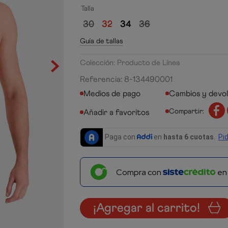
Talla
30
32
34
36
Guía de tallas
Colección: Producto de Línea
Referencia
:
8-134490001
Medios de pago
Cambios y devo
Compartir:
Compra con
e
¡Agregar al carrito!