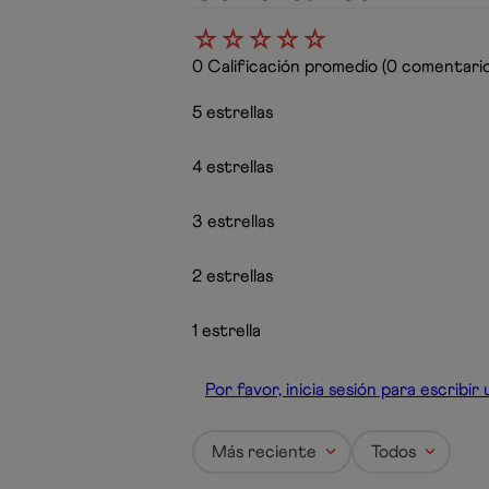
☆
☆
☆
☆
☆
0 Calificación promedio
(0 comentario
5 estrellas
4 estrellas
3 estrellas
2 estrellas
1 estrella
Por favor, inicia sesión para escribi
Más reciente
Todos