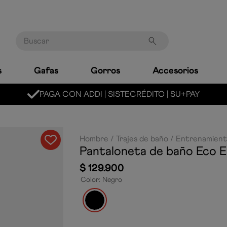
Buscar
s
Gafas
Gorros
Accesorios
MARCA LÍDER MUNDIAL EN NATACIÓN
Hombre
Trajes de baño
Entrenamien
Pantaloneta de baño Eco E
$
129
.
900
Color
:
Negro