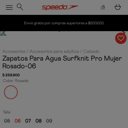
Envío gratis por compras superiores a $200.000.
Accesorios
Accesorios para adultos
Calzado
Zapatos Para Agua Surfknit Pro Mujer
Rosado-06
$
259
.
900
Color
:
Rosado
Talla
05
06
07
08
09