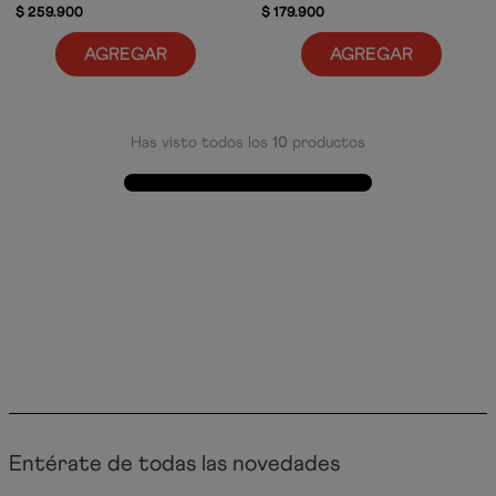
$
259
.
900
$
179
.
900
AGREGAR
AGREGAR
Has visto todos los
10
productos
Entérate de todas las novedades