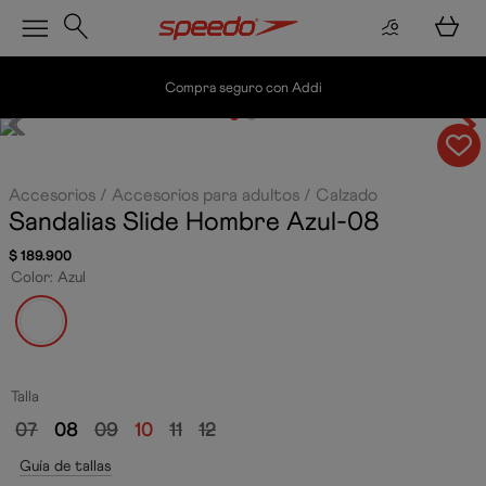
Compra seguro con Addi
Accesorios
Accesorios para adultos
Calzado
Sandalias Slide Hombre
Azul-08
$
189
.
900
Color
:
Azul
Talla
07
08
09
10
11
12
Guía de tallas