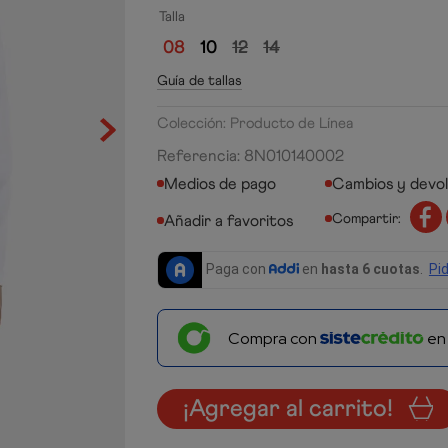
Talla
08
10
12
14
Guía de tallas
Colección: Producto de Línea
Referencia
:
8N010140002
Medios de pago
Cambios y devo
Compartir:
Compra con
e
¡Agregar al carrito!