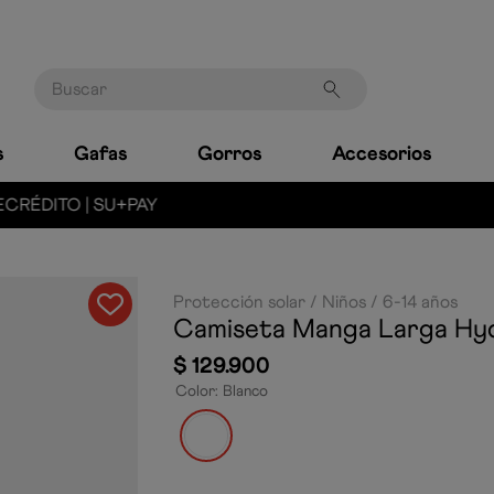
Buscar
s
Gafas
Gorros
Accesorios
MARCA LÍDER MUNDIAL EN NATACIÓN
Protección solar
Niños
6-14 años
Camiseta Manga Larga Hyd
$
129
.
900
Color
:
Blanco