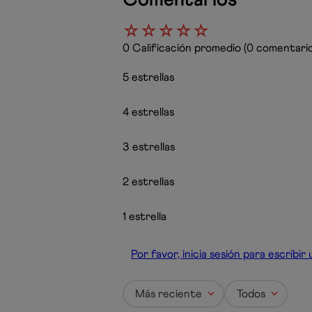
☆
☆
☆
☆
☆
0 Calificación promedio
(0 comentario
5 estrellas
4 estrellas
3 estrellas
2 estrellas
1 estrella
Por favor, inicia sesión para escribi
Más reciente
Todos