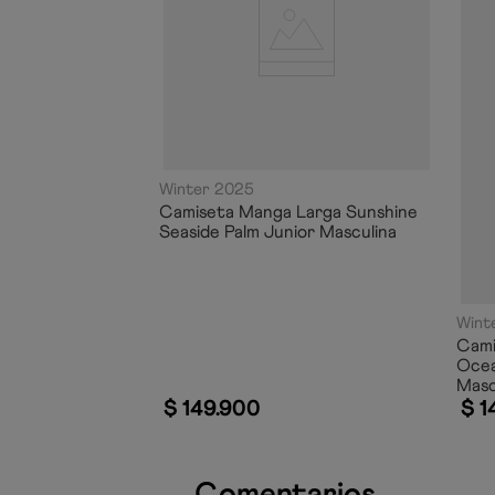
Winter 2025
Camiseta Manga Larga Sunshine
Seaside Palm Junior Masculina
Wint
Cami
Ocea
Masc
$
149
.
900
$
1
Comentarios