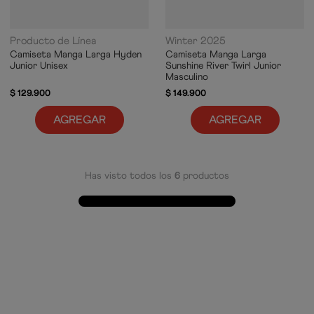
Producto de Línea
Winter 2025
Camiseta Manga Larga Hyden
Camiseta Manga Larga
Junior Unisex
Sunshine River Twirl Junior
Masculino
$
129
.
900
$
149
.
900
AGREGAR
AGREGAR
Has visto todos los
6
productos