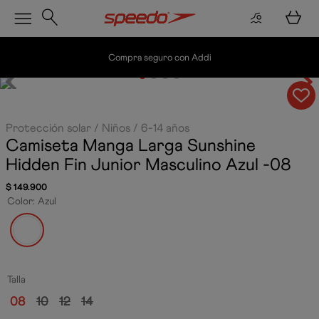
Compra seguro con Addi
Envío grati
Protección solar
Niños
6-14 años
Camiseta Manga Larga Sunshine
Hidden Fin Junior Masculino
Azul -08
$
149
.
900
Color
:
Azul
Talla
08
10
12
14