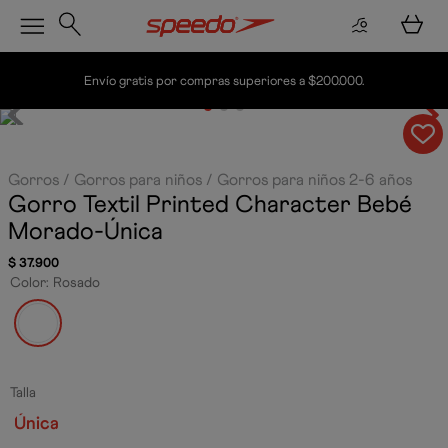
nvío gratis por compras superiores a $200.000.
Gorros
Gorros para niños
Gorros para niños 2-6 años
Gorro Textil Printed Character Bebé
Morado-Única
$
37
.
900
Color
:
Rosado
Talla
Única