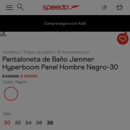
Envío gratis por compras superiores a $200.
Hombre
Trajes de baño
Entrenamiento
Pantaloneta de Baño Jammer
Hyperboom Panel Hombre
Negro-30
$
219
.
900
$
109
.
950
Color
:
Negro
Talla
30
32
34
36
38