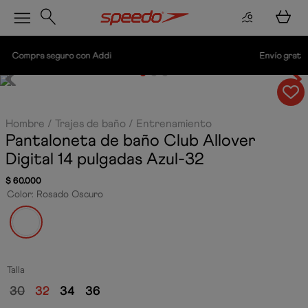
Envío gratis por compras superiores a $200.000.
Hombre
Trajes de baño
Entrenamiento
Pantaloneta de baño Club Allover
Digital 14 pulgadas
Azul-32
$
60
.
000
Color
:
Rosado Oscuro
Talla
30
32
34
36