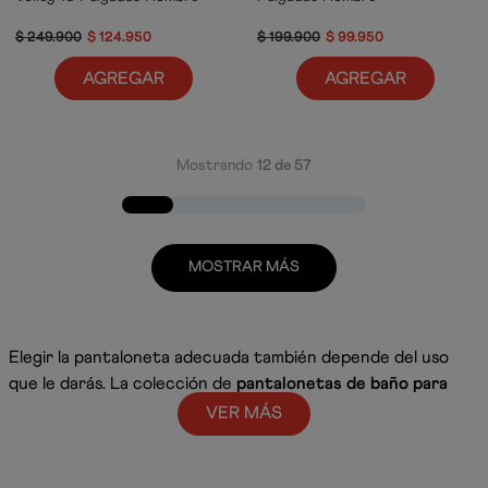
$
249
.
900
$
124
.
950
$
199
.
900
$
99
.
950
AGREGAR
AGREGAR
Mostrando
12 de 57
MOSTRAR MÁS
Elegir la pantaloneta adecuada también depende del uso
que le darás. La colección de
pantalonetas de baño para
hombre
de Speedo reúne diferentes largos y tecnologías
VER MÁS
para acompañarte en entrenamientos, días de playa o
planes recreativos, con diseños que combinan comodidad,
funcionalidad y el estilo característico de la marca.