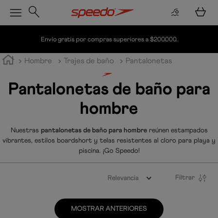
r compras superiores a $200.000.
Compra
Hombre
Trajes de baño
Pantalonetas
Pantalonetas de baño para
hombre
Nuestras
pantalonetas de baño para hombre
reúnen estampados
vibrantes, estilos boardshort y telas resistentes al cloro para playa y
piscina. ¡Go Speedo!
Filtrar
Relevancia
MOSTRAR ANTERIORES