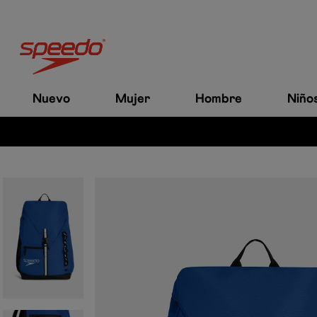
Nuevo
Mujer
Hombre
Niño
es a $200.000.