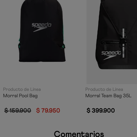
Producto de Línea
Producto de Línea
Morral Pool Bag
Morral Team Bag 35L
$
159
.
900
$
79
.
950
$
399
.
900
Comentarios