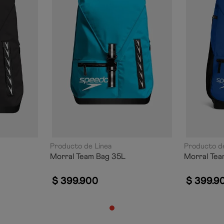
Producto de Línea
Producto de
Morral Team Bag 35L
Morral Tea
$
399
.
900
$
399
.
9