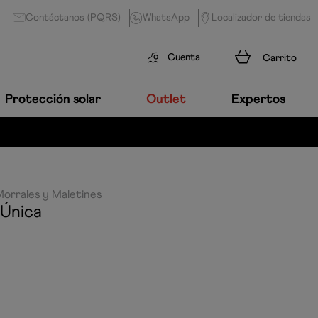
Contáctanos (PQRS)
WhatsApp
Localizador de tiendas
Cuenta
Protección solar
Outlet
Expertos
orrales y Maletines
-Única