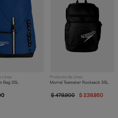
 Línea
Producto de Línea
m Bag 35L
Morral Teamster Rucksack 35L
00
$
479
.
900
$
239
.
950