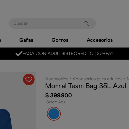
Buscar
s
Gafas
Gorros
Accesorios
PAGA CON ADDI | SISTECRÉDITO | SU+PAY
Accesorios
Accesorios para adultos
M
Morral Team Bag 35L
Azul
$
399
.
900
Color
:
Azul