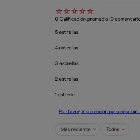
☆
☆
☆
☆
☆
0 Calificación promedio
(0 comentario
5 estrellas
4 estrellas
3 estrellas
2 estrellas
1 estrella
Por favor, inicia sesión para escribi
Más reciente
Todos