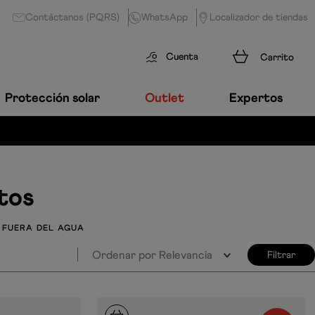
Contáctanos (PQRS)
WhatsApp
Localizador de tiendas
Cuenta
Protección solar
Outlet
Expertos
tos
 FUERA DEL AGUA
Ordenar por
Relevancia
Filtrar