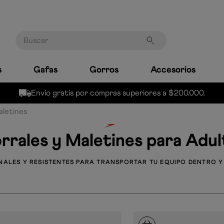
Buscar
s
Gafas
Gorros
Accesorios
Envío gratis por compras superiores a $200.000.
aletines
rrales y Maletines para Adul
NALES Y RESISTENTES PARA TRANSPORTAR TU EQUIPO DENTRO Y