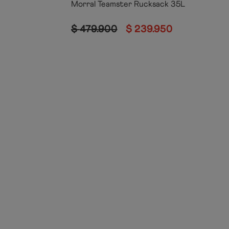
Morral Teamster Rucksack 35L
$
479
.
900
$
239
.
950