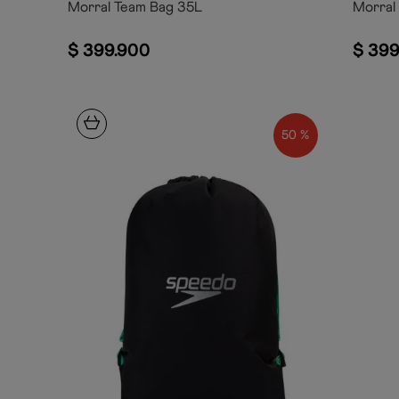
Morral Team Bag 35L
Morral
$
399
.
900
$
399
50 %