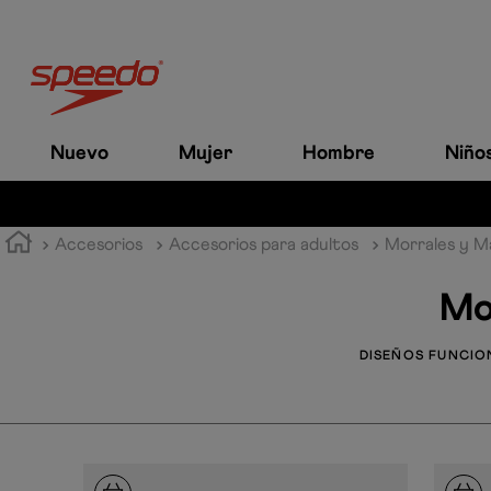
Nuevo
Mujer
Hombre
Niño
Accesorios
Accesorios para adultos
Morrales y M
Mo
DISEÑOS FUNCIO