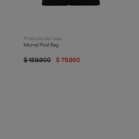
Producto de Línea
Morral Pool Bag
$
159
.
900
$
79
.
950