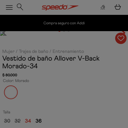
Compra seguro con Addi
Mujer
Trajes de baño
Entrenamiento
Vestido de baño Allover V-Back
Morado-34
$
80
.
000
Color
:
Morado
Talla
30
32
34
36