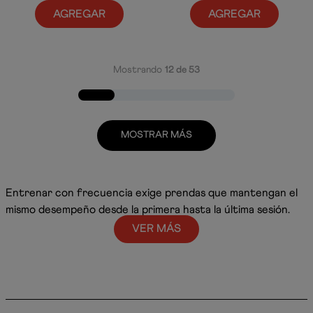
AGREGAR
AGREGAR
Mostrando
12 de 53
MOSTRAR MÁS
Entrenar con frecuencia exige prendas que mantengan el
mismo desempeño desde la primera hasta la última sesión.
Nuestros
trajes de baño de entrenamiento
están diseñados
VER MÁS
para acompañar rutinas constantes en piscina, ofreciendo
el equilibrio entre resistencia, comodidad y libertad de
movimiento que buscan las nadadoras en cada brazada. ¡Go
all in!