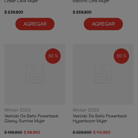
Linear Lava Mujer
Electric Lime Mujer
$
239
.
900
$
259
.
900
AGREGAR
AGREGAR
50 %
50 %
Winter 2025
Winter 2025
Vestido De Baño Powerback
Vestido De Baño Powerback
Glassy Sunrise Mujer
Hyperboom Mujer
$
199
.
900
$
99
.
950
$
229
.
900
$
114
.
950