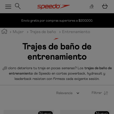
Envío gratis por compras superiores a $200.000.
Mujer
Trajes de baño
Entrenamiento
Trajes de baño de
entrenamiento
¿El cloro deteriora tu traje en pocas semanas? Los
trajes de baño de
entrenamiento
de Speedo en cortes powerback, hydrasuit y
leaderback resisten con firmeza cada exigente sesión.
Filtrar
Relevancia
Nuevo
Nuevo