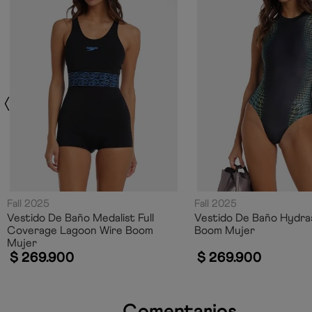
Fall 2025
Fall 2025
Vestido De Baño Medalist Full
Vestido De Baño Hydras
Coverage Lagoon Wire Boom
Boom Mujer
Mujer
$
269
.
900
$
269
.
900
Comentarios