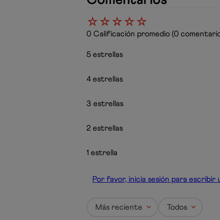
☆
☆
☆
☆
☆
0 Calificación promedio
(0 comentario
5 estrellas
4 estrellas
3 estrellas
2 estrellas
1 estrella
Por favor, inicia sesión para escribi
Más reciente
Todos