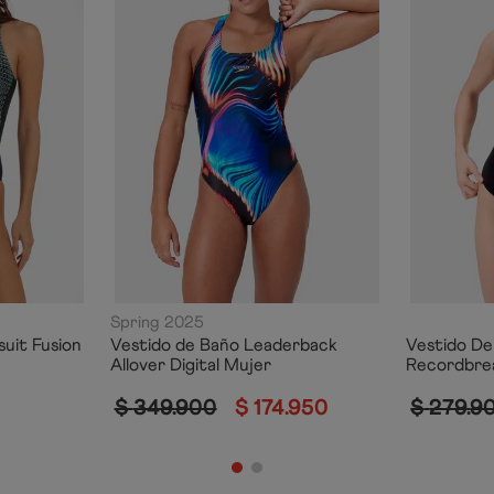
Spring 2025
uit Fusion
Vestido de Baño Leaderback
Vestido De 
Allover Digital Mujer
Recordbre
$
349
.
900
$
174
.
950
$
279
.
9