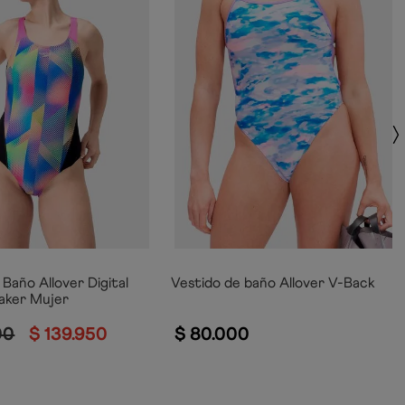
Baño Allover Digital
Vestido de baño Allover V-Back
aker Mujer
00
$
139
.
950
$
80
.
000