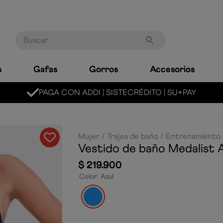
Buscar
s
Gafas
Gorros
Accesorios
PAGA CON ADDI | SISTECRÉDITO | SU+PAY
Mujer
Trajes de baño
Entrenamiento
Vestido de baño Medalist
$
219
.
900
Color
:
Azul