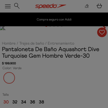
Compra seguro con Addi
Hombre
Trajes de baño
Entrenamiento
Pantaloneta De Baño Aquashort Dive
Turquoise Gem Hombre
Verde-30
$
199
.
900
Color
:
Verde
Talla
30
32
34
36
38