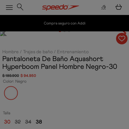
Compra seguro con Addi
Hombre
Trajes de baño
Entrenamiento
Pantaloneta De Baño Aquashort
Hyperboom Panel Hombre
Negro-30
$
189
.
900
$
94
.
950
Color
:
Negro
Talla
30
32
34
38