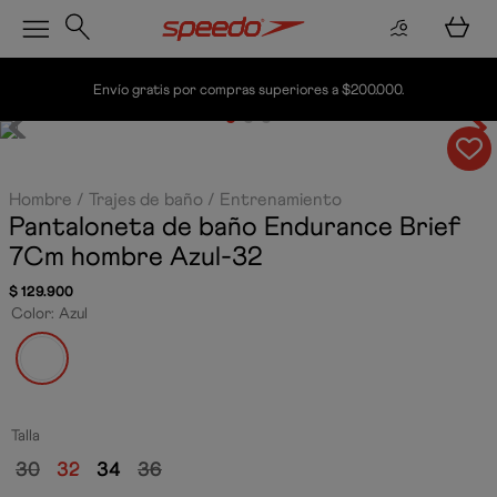
Envío gratis por compras superiores a $200.000.
Hombre
Trajes de baño
Entrenamiento
Pantaloneta de baño Endurance Brief
7Cm hombre
Azul-32
$
129
.
900
Color
:
Azul
Talla
30
32
34
36