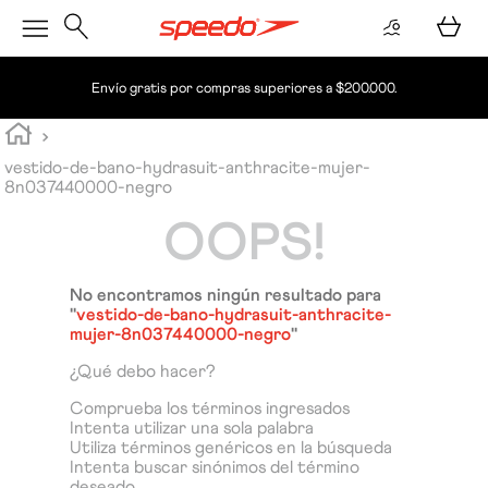
Envío gratis por compras superiores a $200.000.
vestido-de-bano-hydrasuit-anthracite-mujer-
8n037440000-negro
OOPS!
No encontramos ningún resultado para
"
vestido-de-bano-hydrasuit-anthracite-
mujer-8n037440000-negro
"
¿Qué debo hacer?
Comprueba los términos ingresados
Intenta utilizar una sola palabra
Utiliza términos genéricos en la búsqueda
Intenta buscar sinónimos del término
deseado