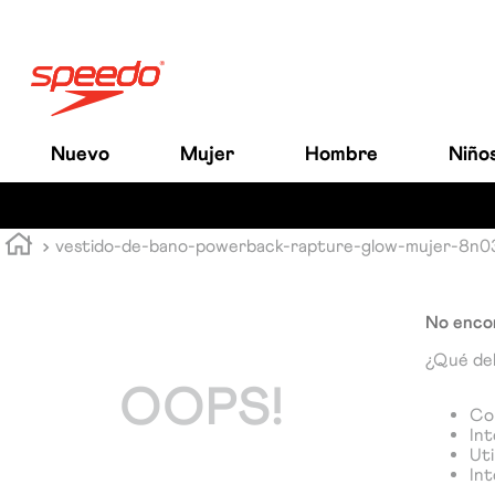
Nuevo
Mujer
Hombre
Niño
vestido-de-bano-powerback-rapture-glow-mujer-8n0
No encon
¿Qué de
OOPS!
Com
Int
Uti
Int