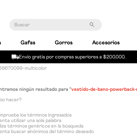
Buscar
s
Gafas
Gorros
Accesorios
Envío gratis por compras superiores a $200.000.
38670099-multicolor
tramos ningún resultado para "
vestido-de-bano-powerback-
bo hacer?
prueba los términos ingresados
enta utilizar una sola palabra
liza términos genéricos en la búsqueda
enta buscar sinónimos del término deseado