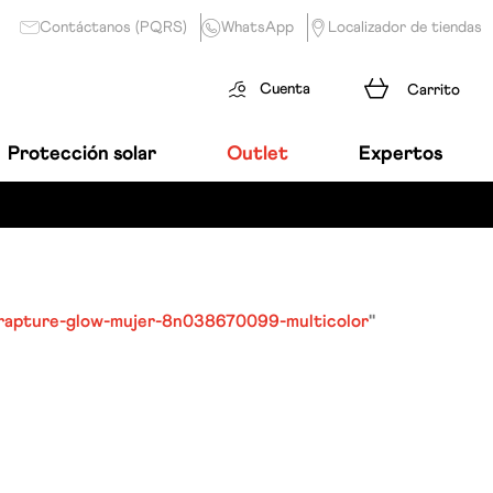
Contáctanos (PQRS)
WhatsApp
Localizador de tiendas
Cuenta
Protección solar
Outlet
Expertos
rapture-glow-mujer-8n038670099-multicolor
"