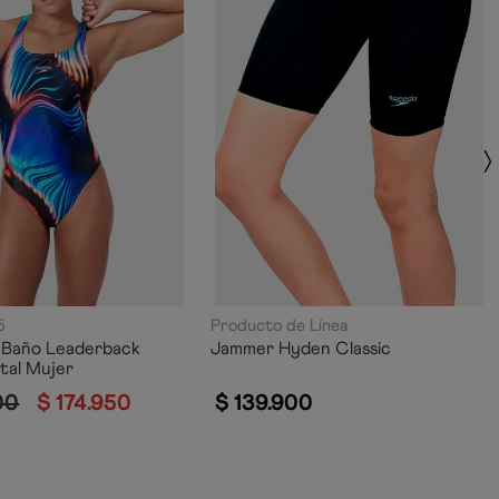
5
Producto de Línea
 Baño Leaderback
Jammer Hyden Classic
ital Mujer
00
$
174
.
950
$
139
.
900