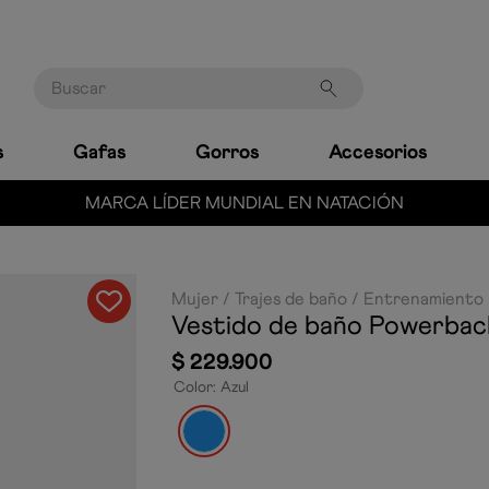
Buscar
s
Gafas
Gorros
Accesorios
MARCA LÍDER MUNDIAL EN NATACIÓN
Mujer
Trajes de baño
Entrenamiento
Vestido de baño Powerbac
$
229
.
900
Color
:
Azul