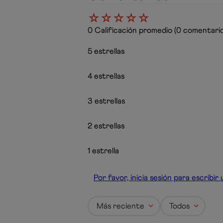
☆
☆
☆
☆
☆
0 Calificación promedio
(0 comentario
5 estrellas
4 estrellas
3 estrellas
2 estrellas
1 estrella
Por favor, inicia sesión para escribi
Más reciente
Todos