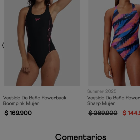
Summer 2025
Vestido De Baño Powerback
Vestido De Baño Power
Boompink Mujer
Sharp Mujer
$
169
.
900
$
289
.
900
$
144
.
Comentarios