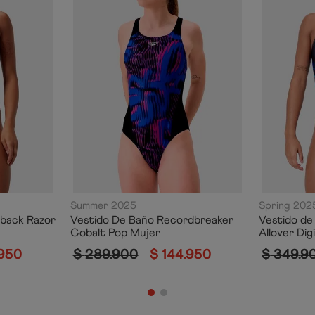
Summer 2025
Spring 202
back Razor
Vestido De Baño Recordbreaker
Vestido de
Cobalt Pop Mujer
Allover Dig
950
$
289
.
900
$
144
.
950
$
349
.
9