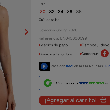
Talla
30
32
34
36
38
Guía de tallas
Colección: Spring 2026
Referencia
:
8N040830099
Medios de pago
Cambios y devo
Compartir:
Compra con
e
¡Agregar al carrito!